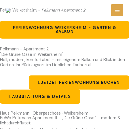
Zum
FeWo Weikersheim -
Pelkmann Apartment 2
Inhalt
springen
FERIENWOHNUNG WEIKERSHEIM - GARTEN &
BALKON
Pelkmann - Apartment 2
"Die Grüne Oase in Weikersheim"
Hell, modern, komfortabel – mit eigenem Balkon und Blick in den
Garten. Ihr Rückzugsort im Lieblichen Taubertal.
JETZET FERIENWOHNUNG BUCHEN
AUSSTATTUNG & DETAILS
Haus Pelkmann · Obergeschoss · Weikersheim
FeWo Pelkmann Apartment II – „Die Grüne Oase“ – modern &
lichtdurchflutet