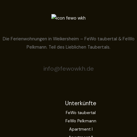
s
e
Die Ferienwohnungen in Weikersheim – FeWo taubertal & FeWo
Pelkmann. Teil des Lieblichen Taubertals.
info@fewowkh.de
Unterkünfte
FeWo taubertal
FeWo Pelkmann
Apartment I