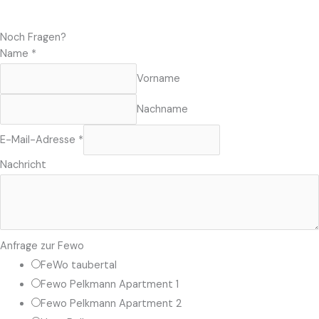
Noch Fragen?
Name
*
Vorname
Nachname
E-Mail-Adresse
*
N
Nachricht
a
m
e
N
Anfrage zur Fewo
a
FeWo taubertal
c
Fewo Pelkmann Apartment 1
h
Fewo Pelkmann Apartment 2
r