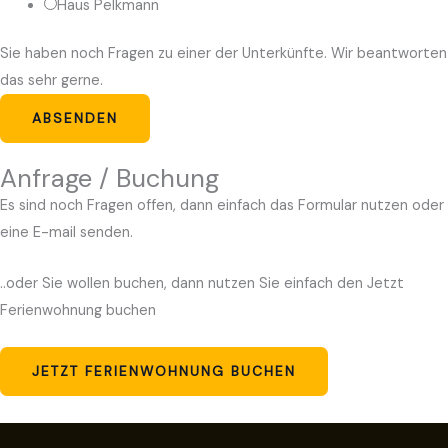
Haus Pelkmann
i
c
Sie haben noch Fragen zu einer der Unterkünfte. Wir beantworten
h
das sehr gerne.
t
ABSENDEN
E
-
Anfrage / Buchung
M
Es sind noch Fragen offen, dann einfach das Formular nutzen oder
a
eine E-mail senden.
i
l
..oder Sie wollen buchen, dann nutzen Sie einfach den Jetzt
-
Ferienwohnung buchen
A
d
JETZT FERIENWOHNUNG BUCHEN
r
e
s