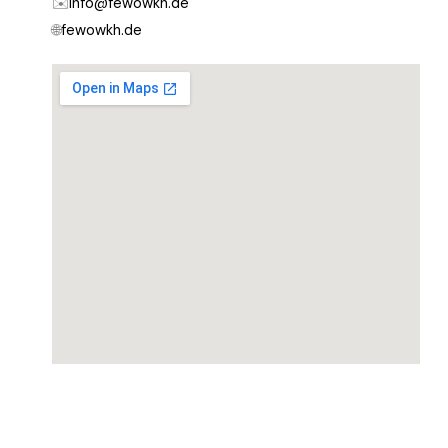
✉️
info@fewowkh.de
🌐
fewowkh.de