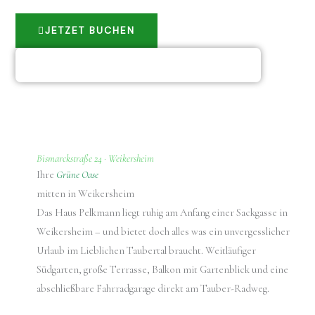
JETZET BUCHEN
UNTERKÜNFTE IM HAUS PELKMANN
Bismarckstraße 24 · Weikersheim
Ihre
Grüne Oase
mitten in Weikersheim
Das Haus Pelkmann liegt ruhig am Anfang einer Sackgasse in
Weikersheim – und bietet doch alles was ein unvergesslicher
Urlaub im Lieblichen Taubertal braucht. Weitläufiger
Südgarten, große Terrasse, Balkon mit Gartenblick und eine
abschließbare Fahrradgarage direkt am Tauber-Radweg.