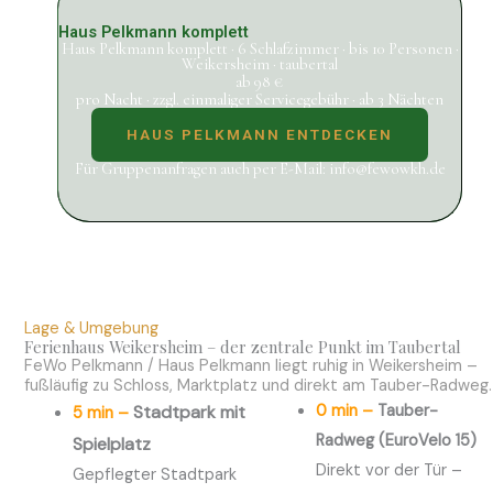
Haus Pelkmann komplett
Haus Pelkmann komplett · 6 Schlafzimmer · bis 10 Personen ·
Weikersheim · taubertal
ab 98 €
pro Nacht · zzgl. einmaliger Servicegebühr · ab 3 Nächten
HAUS PELKMANN ENTDECKEN
Für Gruppenanfragen auch per E-Mail: info@fewowkh.de
Lage & Umgebung
Ferienhaus Weikersheim – der zentrale Punkt im Taubertal
FeWo Pelkmann / Haus Pelkmann liegt ruhig in Weikersheim –
fußläufig zu Schloss, Marktplatz und direkt am Tauber-Radweg.
Stadtpark mit
0 min –
Tauber-
5 min –
Radweg (EuroVelo 15)
Spielplatz
Direkt vor der Tür –
Gepflegter Stadtpark