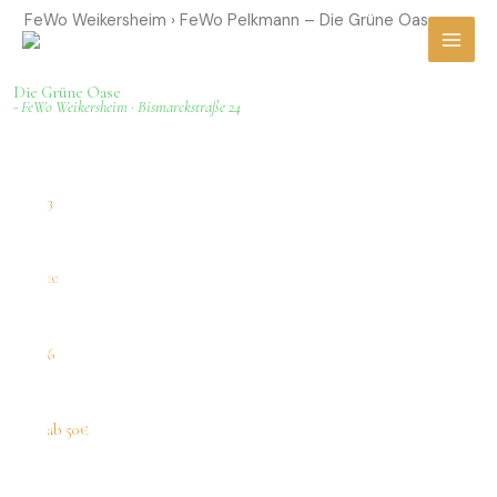
Zum
FeWo Weikersheim › FeWo Pelkmann – Die Grüne Oase
Inhalt
springen
Die Grüne Oase
- FeWo Weikersheim · Bismarckstraße 24
FeWo Pelkmann –
„Drei Unterkünfte. Ein Haus. Unendlich Möglichkeiten."
3
UNTERKÜNFTE
10
PERSONEN MAX. + KLEINKINDER
6
SCHLAFZIMMER
ab 50€
NACHT