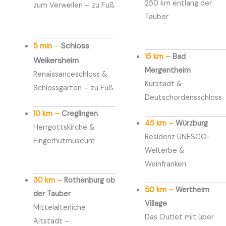
250 km entlang der
zum Verweilen – zu Fuß
Tauber
Schloss
5 min
–
15 km –
Bad
Weikersheim
Mergentheim
Renaissanceschloss &
Kurstadt &
Schlossgarten – zu Fuß
Deutschordensschloss
10 km –
Creglingen
45 km –
Würzburg
Herrgottskirche &
Residenz UNESCO-
Fingerhutmuseum
Welterbe &
Weinfranken
30 km –
Rothenburg ob
50 km –
Wertheim
der Tauber
Village
Mittelalterliche
Das Outlet mit über
Altstadt –