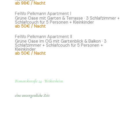
ab 98€ / Nacht
FeWo Pelkmann Apartment I
Grüne Oase mit Garten & Terrasse · 3 Schlafzimmer +
Schlafcouch für 5 Personen + Kleinkinder
ab 50€ / Nacht
FeWo Pelkmann Apartment II
Grüne Oase im OG mit Gartenblick & Balkon · 3
Schlafzimmer + Schlafcouch für 5 Personen +
Kleinkinder
ab 50€ / Nacht
Bismarckstraße 24 · Weikersheim
Das ganze Haus –
eine unvergessliche Zeit
Sie planen ein Familientreffen, ein Jubiläum oder einen
Gruppenurlaub im Lieblichen Taubertal? Mit dem
kompletten Haus Pelkmann buchen Sie beide Apartments –
mit je eigenem Eingang, eigener Küche und eigenem Bad.