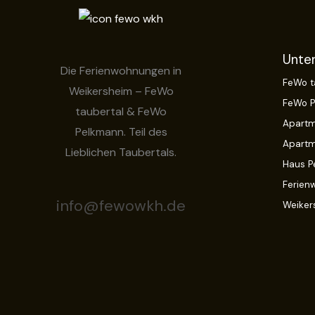
Unte
Die Ferienwohnungen in
FeWo t
Weikersheim – FeWo
FeWo 
taubertal & FeWo
Apartm
Pelkmann. Teil des
Apartm
Lieblichen Taubertals.
Haus P
Ferien
info@fewowkh.de
Weiker