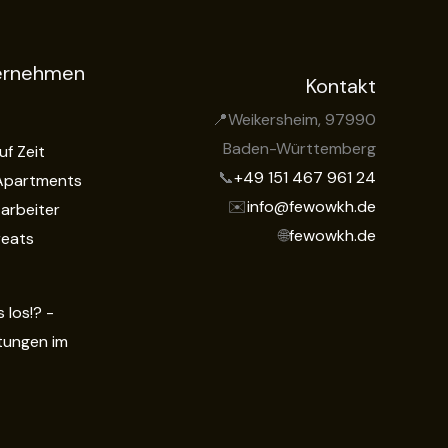
ternehmen
Kontakt
📍Weikersheim, 97990
Baden-Württemberg
f Zeit
📞
+49 151 467 961 24
Apartments
✉️
info@fewowkh.de
tarbeiter
🌐
fewowkh.de
reats
 los!? -
tungen im