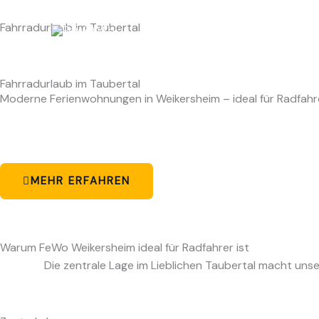
Zum
Fahrradurlaub im Taubertal
Inhalt
springen
Fahrradurlaub im Taubertal
Moderne Ferienwohnungen in Weikersheim – ideal für Radfah
MEHR ERFAHREN
Warum FeWo Weikersheim ideal für Radfahrer ist
Die zentrale Lage im Lieblichen Taubertal macht u