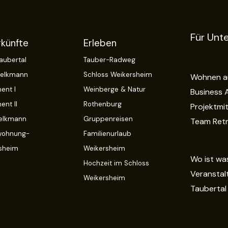
Für Un
rkünfte
Erleben
aubertal
Tauber-Radweg
Pelkmann
Schloss Weikersheim
Wohnen au
ent I
Weinberge & Natur
Business 
ent II
Rothenburg
Projektmi
elkmann
Gruppenreisen
Team Ret
wohnung-
Familienurlaub
sheim
Weikersheim
Wo ist was
Hochzeit im Schloss
Veranstal
Weikersheim
Taubertal