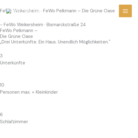
Zum
FeWo Weikersheim › FeWo Pelkmann – Die Grüne Oase
Inhalt
springen
- FeWo Weikersheim · Bismarckstraße 24
FeWo Pelkmann –
Die Grüne Oase
„Drei Unterkünfte. Ein Haus. Unendlich Möglichkeiten."
3
Unterkünfte
10
Personen max. + Kleinkinder
6
Schlafzimmer