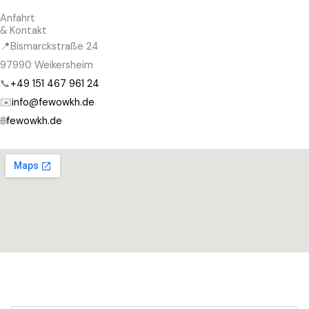
Anfahrt
& Kontakt
📍
Bismarckstraße 24
97990 Weikersheim
📞
+49 151 467 961 24
✉️
info@fewowkh.de
🌐
fewowkh.de