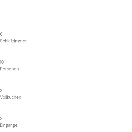
Gemeinschaft im Garten, Rückzug in den eigenen Räumen – das
Beste aus beiden Welten.
6
Schlafzimmer
10
Personen
2
Vollküchen
2
Eingänge