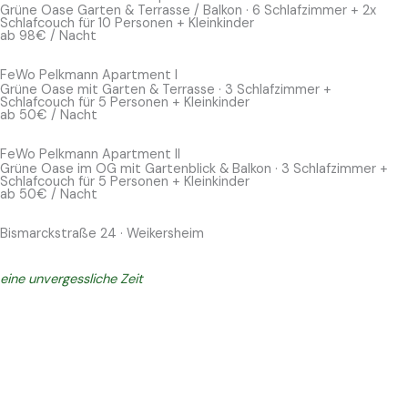
Grüne Oase Garten & Terrasse / Balkon · 6 Schlafzimmer + 2x
Schlafcouch für 10 Personen + Kleinkinder
ab 98€ / Nacht
FeWo Pelkmann Apartment I
Grüne Oase mit Garten & Terrasse · 3 Schlafzimmer +
Schlafcouch für 5 Personen + Kleinkinder
ab 50€ / Nacht
FeWo Pelkmann Apartment II
Grüne Oase im OG mit Gartenblick & Balkon · 3 Schlafzimmer +
Schlafcouch für 5 Personen + Kleinkinder
ab 50€ / Nacht
Bismarckstraße 24 · Weikersheim
Das ganze Haus –
eine unvergessliche Zeit
Sie planen ein Familientreffen, ein Jubiläum oder einen
Gruppenurlaub im Lieblichen Taubertal? Mit dem kompletten
Haus Pelkmann buchen Sie beide Apartments – mit je eigenem
Eingang, eigener Küche und eigenem Bad.